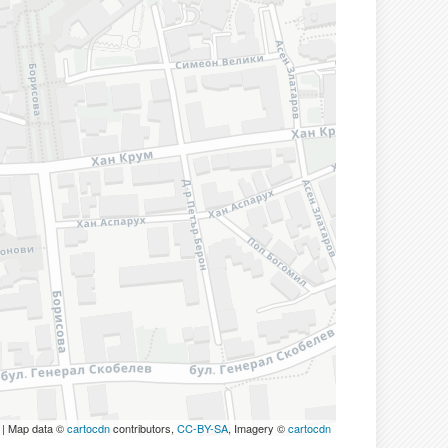
| Map data ©
cartocdn
contributors,
CC-BY-SA
, Imagery ©
cartocdn