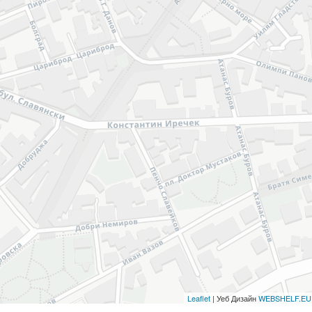
Leaflet
| Уеб Дизайн
WEBSHELF.EU