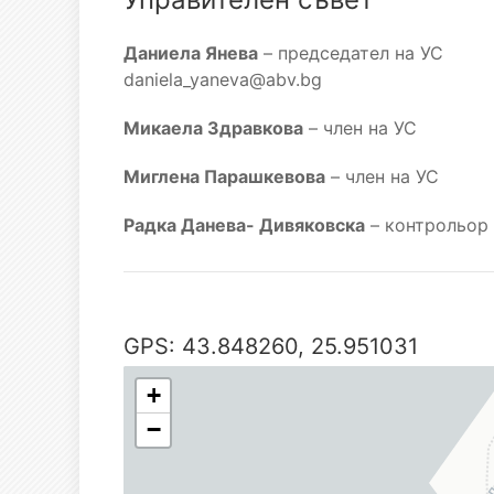
Даниела Янева
– председател на УС
daniela_yaneva@abv.bg
Микаела Здравкова
– член на УС
Миглена Парашкевова
– член на УС
Радка Данева- Дивяковска
– контрольор
GPS: 43.848260, 25.951031
+
−