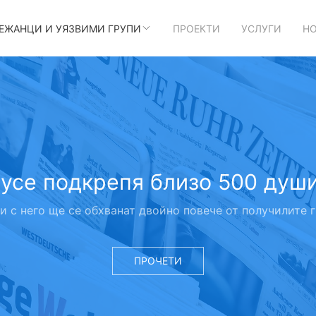
БЕЖАНЦИ И УЯЗВИМИ ГРУПИ
ПРОЕКТИ
УСЛУГИ
Н
Русе подкрепя близо 500 душ
 и с него ще се обхванат двойно повече от получилите
ПРОЧЕТИ