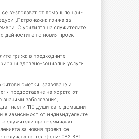
 се възползват от помощ по най-
цедури „Патронажна грижа за
оември. С усилията на служителите
то дейностите по новия проект
илите грижа в предходните
грирани здравно-социални услуги
 битови сметки, заявяване и
е; • предоставяне на хората от
о значими заболявания,
ъдат наети 110 души като домашни
ги в зависимост от индивидуалните
ите служители ще преминават
ленията за новия проект се
е получава на телефони: 082 881