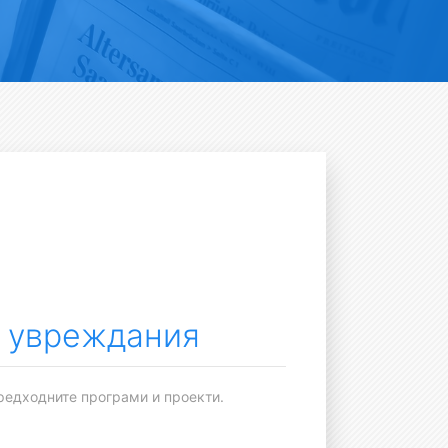
с увреждания
предходните програми и проекти.