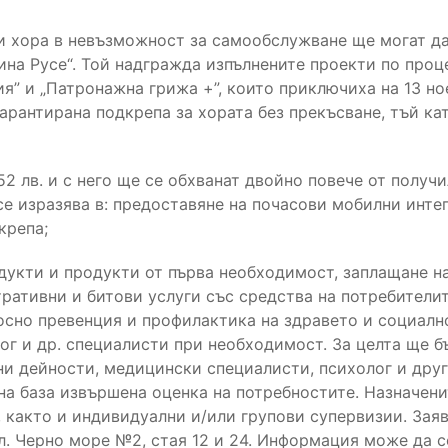
и хора в невъзможност за самообслужване ще могат да
ина Русе“. Той надгражда изпълнените проекти по про
я” и „Патронажна грижа +”, които приключиха на 13 н
арантирана подкрепа за хората без прекъсване, тъй ка
52 лв. и с него ще се обхванат двойно повече от получ
е изразява в: предоставяне на почасови мобилни инте
крепа;
дукти и продукти от първа необходимост, заплащане на
ативни и битови услуги със средства на потребителит
осно превенция и профилактика на здравето и социалн
ог и др. специалисти при необходимост. За целта ще б
и дейности, медицински специалисти, психолог и дру
на база извършена оценка на потребностите. Назначен
акто и индивидуални и/или групови супервизии. Заяв
л. Черно море №2, стая 12 и 24. Информация може да с