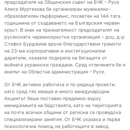
председателя на Общинския съвет на БЧК – Русе
Алисе Муртезова бе организиран музикално–
образователен пърформънс, посветен на 144-тата
годишнина от създаването на Българския червен
кръст. В знак на признателност председателят на
русенската червенокръстка организация – доц. д-р
Стефко Бурджиев връчи благодарствени грамоти
на 23-ма корпоративни и институционални
дарители, оказали подкрепа на бягащите от
войната украински граждани. Сред отличените бе и
екипът на Областна администрация – Русе.
От БЧК активно работиха и по редица проекти,
като сред тях имаше и много международни.
Акцентът беше поставен предимно върху
мениджмънта на бедствията, като на територията
на почти всички общини от региона се проведоха
специализирани занятия. От БЧК оказаха и първа
психологична помощ на работещите в завод