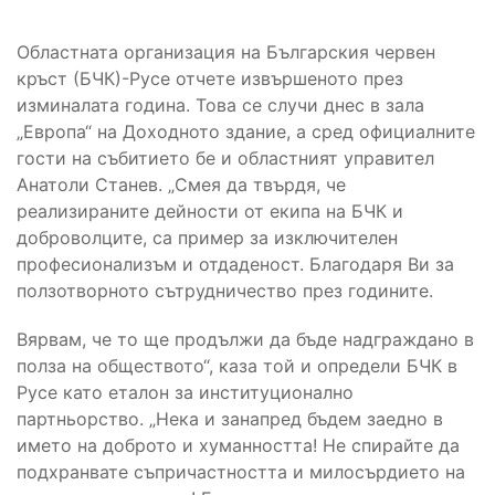
Областната организация на Българския червен
кръст (БЧК)-Русе отчете извършеното през
изминалата година. Това се случи днес в зала
„Европа“ на Доходното здание, а сред официалните
гости на събитието бе и областният управител
Анатоли Станев. „Смея да твърдя, че
реализираните дейности от екипа на БЧК и
доброволците, са пример за изключителен
професионализъм и отдаденост. Благодаря Ви за
ползотворното сътрудничество през годините.
Вярвам, че то ще продължи да бъде надграждано в
полза на обществото“, каза той и определи БЧК в
Русе като еталон за институционално
партньорство. „Нека и занапред бъдем заедно в
името на доброто и хуманността! Не спирайте да
подхранвате съпричастността и милосърдието на