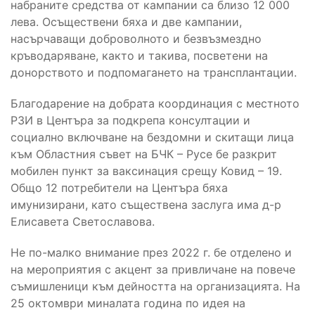
набраните средства от кампании са близо 12 000
лева. Осъществени бяха и две кампании,
насърчаващи доброволното и безвъзмездно
кръводаряване, както и такива, посветени на
донорството и подпомагането на трансплантации.
Благодарение на добрата координация с местното
РЗИ в Центъра за подкрепа консултации и
социално включване на бездомни и скитащи лица
към Областния съвет на БЧК – Русе бе разкрит
мобилен пункт за ваксинация срещу Ковид – 19.
Общо 12 потребители на Центъра бяха
имунизирани, като съществена заслуга има д-р
Елисавета Светославова.
Не по-малко внимание през 2022 г. бе отделено и
на мероприятия с акцент за привличане на повече
съмишленици към дейността на организацията. На
25 октомври миналата година по идея на