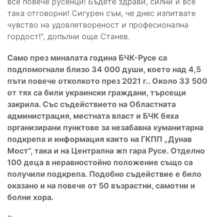
все повече русенци! Бъдете здрави, силни и все
така отговорни! Сигурен съм, че днес изпитвате
чувство на удовлетвореност и професионална
гордост!“, допълни още Станев.
Само през миналата година БЧК-Русе са
подпомогнали близо 34 000 души, което над 4,5
пъти повече отколкото през 2021 г.. Около 33 500
от тях са били украински граждани, търсещи
закрила. Със съдействието на Областната
администрация, местната власт и БЧК бяха
организирани пунктове за незабавна хуманитарна
подкрепа и информация както на ГКПП „Дунав
Мост“, така и на Централна жп гара Русе. Отделно
100 деца в неравностойно положение също са
получили подкрепа. Подобно съдействие е било
оказано и на повече от 50 възрастни, самотни и
болни хора.