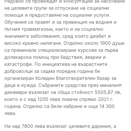
Редовно се провеждат и консултации за насочване
на целевите групи за отпускане на социални
помощи и предоставяне на социални услуги.
Обучения се правят и за превенция на водния и
пътния травматизъм, както и на социално
значимите заболявания, сред които диабет и
високо кръвно налягане. Отделно около 1900 души
са преминали специализирани курсове за първа
долекарска помощ при бедствия, аварии и
катастрофи. По инициатива на възрастните
доброволци за седма поредна година бе
организиран Коледен благотворителен базар за
деца в нужда. Събраните средства през миналият
декември възлизат на обща стойност 5505,87 лв,
което е с над 1200 лева повече спрямо 2021 г.
година. Отделно са били набрани и още 14 300
лева.
На над 7800 лева възлизат целевите дарения, а