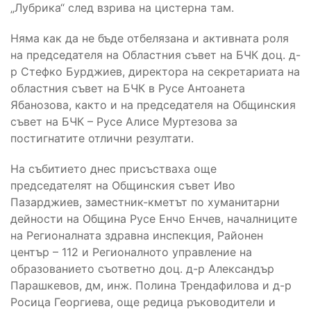
„Лубрика“ след взрива на цистерна там.
Няма как да не бъде отбелязана и активната роля
на председателя на Областния съвет на БЧК доц. д-
р Стефко Бурджиев, директора на секретариата на
областния съвет на БЧК в Русе Антоанета
Ябанозова, както и на председателя на Общинския
съвет на БЧК – Русе Алисе Муртезова за
постигнатите отлични резултати.
На събитието днес присъстваха още
председателят на Общинския съвет Иво
Пазарджиев, заместник-кметът по хуманитарни
дейности на Община Русе Енчо Енчев, началниците
на Регионалната здравна инспекция, Районен
център – 112 и Регионалното управление на
образованието съответно доц. д-р Александър
Парашкевов, дм, инж. Полина Трендафилова и д-р
Росица Георгиева, още редица ръководители и