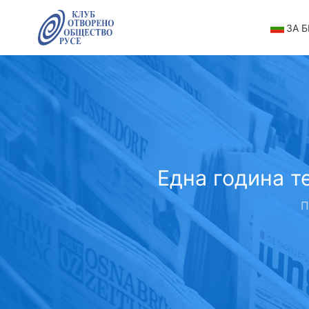
ЗА 
Една година т
П