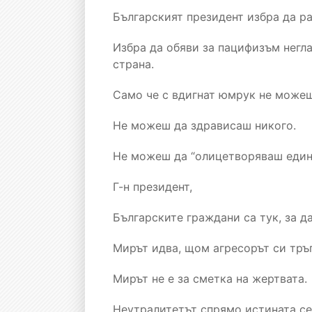
Българският президент избра да р
Избра да обяви за пацифизъм негла
страна.
Само че с вдигнат юмрук не можеш
Не можеш да здрависаш никого.
Не можеш да “олицетворяваш единс
Г-н президент,
Българските граждани са тук, за да
Мирът идва, щом агресорът си тръг
Мирът не е за сметка на жертвата.
Неутралитетът спрямо истината се