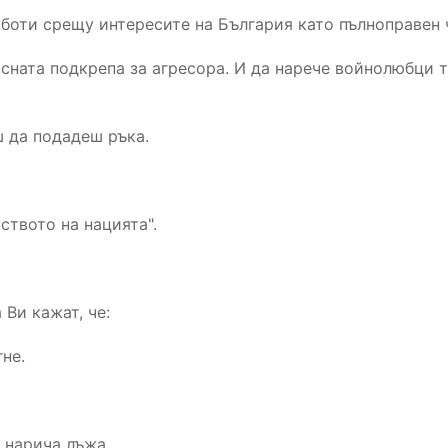
аботи срещу интересите на България като пълноправен 
сната подкрепа за агресора. И да нарече войнолюбци т
 да подадеш ръка.
твото на нацията".
 Ви кажат, че:
не.
 нарича лъжа.