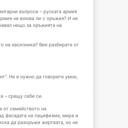
ментарни въпроси – руската армия
армия не воюва ли с оръжия? И не
навал нещо за оръжията на
о на насилника? Вие разбирате от
нт". Не е нужно да говорите умно,
а – срещу себе си.
а от семейството на
ад фасадата на пацифизма, мира и
иска да разоръжи жертвата, но не