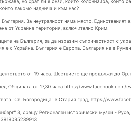
ържава, но брат ли е онзи, който колонизира, който сее
 който лакомо наднича и към нас?
на България. За неутралност няма място. Единственият 
ена от Украйна територия, включително Крим.
ците на България, за да изразим съпричастност с укра
я е с Украйна. България е Европа. България не е Румен
дентството от 19 часа. Шествието ще продължи до Ор
ед Общината от 17,30 часа https://www.facebook.com/
квата "Св. Богородица" в Стария град, https://www.fa
тенберг" 3, срещу Регионален исторически музей - Русе,
503818095239913