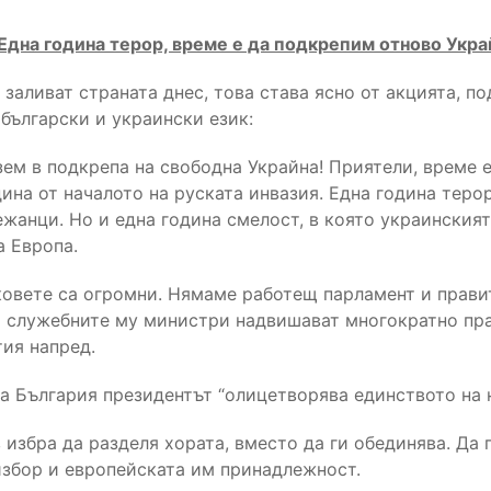
 Една година терор, време е да подкрепим отново Укра
заливат страната днес, това става ясно от акцията, по
български и украински език:
зем в подкрепа на свободна Украйна! Приятели, време е
ина от началото на руската инвазия. Една година теро
ежанци. Но и една година смелост, в която украинския
а Европа.
вете са огромни. Нямаме работещ парламент и правит
а служебните му министри надвишават многократно пр
тия напред.
а България президентът “олицетворява единството на н
 избра да разделя хората, вместо да ги обединява. Да 
збор и европейската им принадлежност.