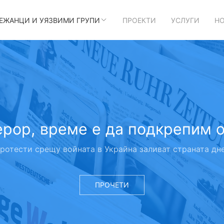
БЕЖАНЦИ И УЯЗВИМИ ГРУПИ
ПРОЕКТИ
УСЛУГИ
Н
ерор, време е да подкрепим 
ротести срещу войната в Украйна заливат страната дн
ПРОЧЕТИ