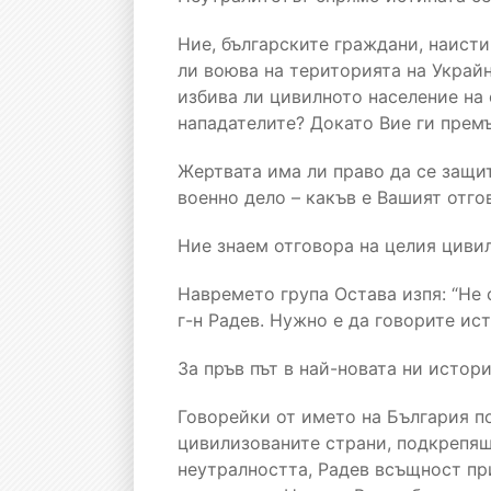
Ние, българските граждани, наисти
ли воюва на територията на Украйн
избива ли цивилното население на
нападателите? Докато Вие ги премъ
Жертвата има ли право да се защит
военно дело – какъв е Вашият отго
Ние знаем отговора на целия цивил
Навремето група Остава изпя: “Не 
г-н Радев. Нужно е да говорите ист
За пръв път в най-новата ни истор
Говорейки от името на България по
цивилизованите страни, подкрепящи
неутралността, Радев всъщност пр