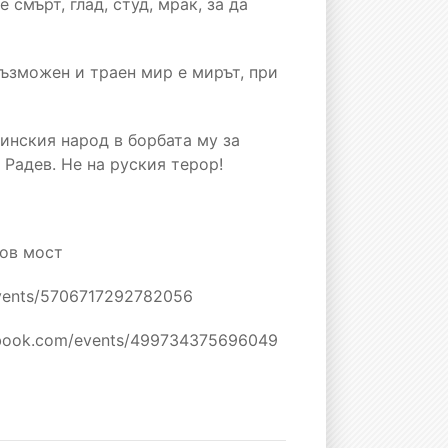
 смърт, глад, студ, мрак, за да
възможен и траен мир е мирът, при
инския народ в борбата му за
 Радев. Не на руския терор!
лов мост
events/5706717292782056
cebook.com/events/499734375696049