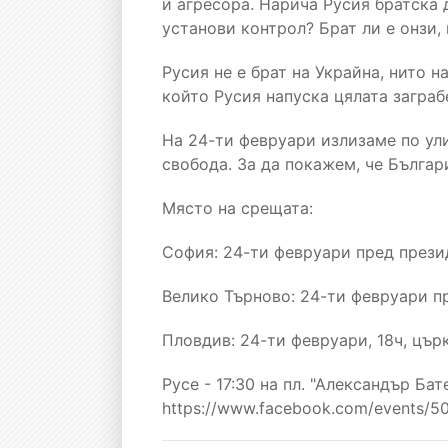
и агресора. Нарича Русия братска д
установи контрол? Брат ли е онзи,
Русия не е брат на Украйна, нито 
който Русия напуска цялата заграб
На 24-ти февруари излизаме по ули
свобода. За да покажем, че Българи
Място на срещата:
София: 24-ти февруари пред прези
Велико Търново: 24-ти февруари пр
Пловдив: 24-ти февруари, 18ч, цър
Русе - 17:30 на пл. "Александър Ба
https://www.facebook.com/events/