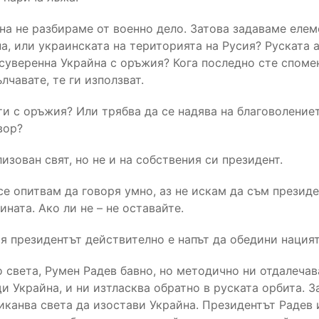
на не разбираме от военно дело. Затова задаваме еле
а, или украинската на територията на Русия? Руската 
 суверенна Украйна с оръжия? Кога последно сте споме
лчавате, те ги използват.
и с оръжия? Или трябва да се надява на благоволениет
вор?
изован свят, но не и на собствения си президент.
се опитвам да говоря умно, аз не искам да съм президе
ината. Ако ли не – не оставайте.
ия президентът действително е напът да обедини нацият
 света, Румен Радев бавно, но методично ни отдалечав
 Украйна, и ни изтласква обратно в руската орбита. З
иканва света да изостави Украйна. Президентът Радев 