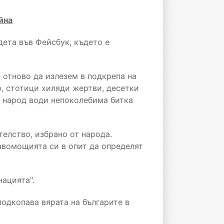
йна
дета във Фейсбук, където е
 отново да излезем в подкрепа на
р, стотици хиляди жертви, десетки
т народ води непоколебима битка
елство, избрано от народа.
авомощията си в опит да определят
ацията".
подкопава вярата на българите в