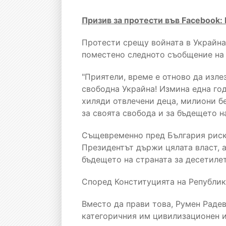
Призив за протести във Facebook:
Протести срещу войната в Украйна 
поместено следното съобщение на 
"Приятели, време е отново да изле
свободна Украйна! Измина една год
хиляди отвлечени деца, милиони б
за своята свобода и за бъдещето н
Същевременно пред България риско
Президентът държи цялата власт, 
бъдещето на страната за десетиле
Според Конституцията на Републик
Вместо да прави това, Румен Радев
категоричния им цивилизационен и