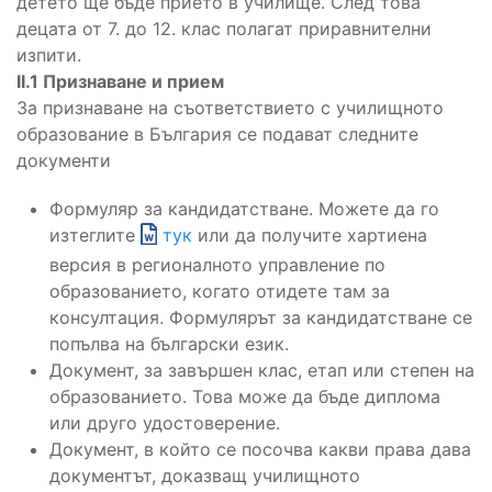
детето ще бъде прието в училище. След това
децата от 7. до 12. клас полагат приравнителни
изпити.
II.1 Признаване и прием
За признаване на съответствието с училищното
образование в България се подават следните
документи
Формуляр за кандидатстване. Можете да го
изтеглите
тук
или да получите хартиена
версия в регионалното управление по
образованието, когато отидете там за
консултация. Формулярът за кандидатстване се
попълва на български език.
Документ, за завършен клас, етап или степен на
образованието. Това може да бъде диплома
или друго удостоверение.
Документ, в който се посочва какви права дава
документът, доказващ училищното