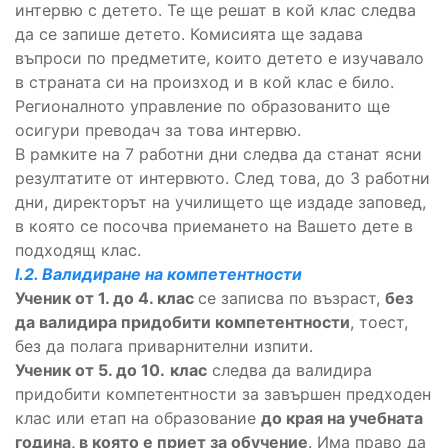
интервю с детето. Те ще решат в кой клас следва
да се запише детето. Комисията ще задава
въпроси по предметите, които детето е изучавало
в страната си на произход и в кой клас е било.
Регионалното управление по образованито ще
осигури преводач за това интервю.
В рамките на 7 работни дни следва да станат ясни
резултатите от интервюто. След това, до 3 работни
дни, директорът на училището ще издаде заповед,
в която се посочва приемането на Вашето дете в
подходящ клас.
I.2. Валидиране на компетентности
Ученик от 1. до 4. клас
се записва по възраст,
без
да валидира придобити компетентности
, тоест,
без да полага приварнителни изпити.
Ученик от 5. до 10.
клас
следва да валидира
придобити компетентности за завършен предходен
клас или етап на образование
до края на учебната
година, в която е приет за обучение
. Има право да