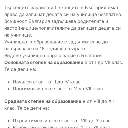
Търсещите закрила и бежанците в България имат
право да запишат децата си на училище безплатно.
Всъщност България задължава родителите и
настойницице/попечителите да запишат децата си
на училище.
Училищното образование е задължително до
навършване на 16-годишна възраст.
Видове училищно образование в България
Основната степен на образование
е от I до VII клас.
Тя се дели на:
Начален етап - от I до IV клас
Прогимназиален етап - от V до VII клас
Средната степен на образование
е от VIII до XII
клас. Тя се дели на:
Първи гимназиален етап - от VIII до Х клас
Втори гимназиален етап – от ХI до ХII клас