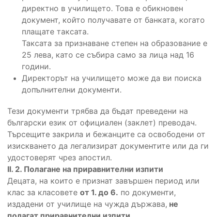
директно в училището. Това е обикновен
документ, който получавате от банката, когато
плащате таксата.
Таксата за признаване степен на образование е
25 лева, като се събира само за лица над 16
години.
Директорът на училището може да ви поиска
допълнителни документи.
Тези документи трябва да бъдат преведени на
български език от официален (заклет) преводач.
Търсещите закрила и бежанците са освободени от
изискването да легализират документите или да ги
удостоверят чрез апостил.
II. 2. Полагане на приравнителни изпити
Децата, на които е признат завършен период или
клас за класовете
от 1. до 6.
по документи,
издадени от училище на чужда държава,
не
полагат приравнителни изпити.