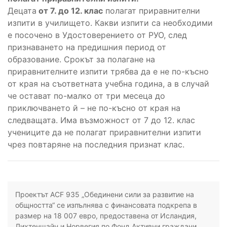
Децата
от 7. до 12. клас
полагат приравнителни
изпити в училището. Какви изпити са необходими
е посочено в Удостоверението от РУО, след
признаването на предишния период от
образование. Срокът за полагане на
приравнителните изпити трябва да е не по-късно
от края на съответната учебна година, а в случай
че остават по-малко от три месеца до
приключването й – не по-късно от края на
следващата. Има възможност от 7 до 12. клас
учениците да не полагат приравнителни изпити
чрез повтаряне на последния признат клас.
Проектът ACF 935 „Обединени сили за развитие на
общността“ се изпълнява с финансовата подкрепа в
размер на 18 007 евро, предоставена от Исландия,
Лихтенщайн и Норвегия по Фонд Активни граждани