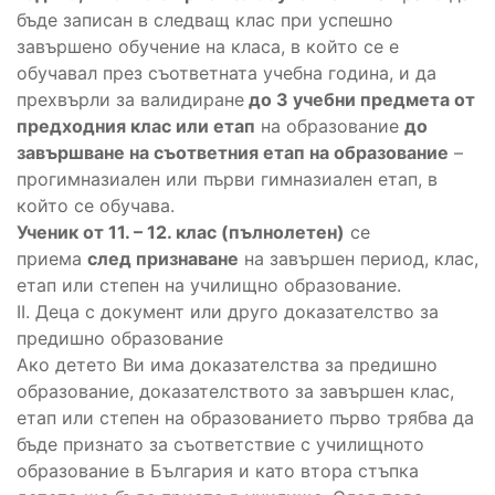
бъде записан в следващ клас при успешно
завършено обучение на класа, в който се е
обучавал през съответната учебна година, и да
прехвърли за валидиране
до 3 учебни предмета от
предходния клас или етап
на образование
до
завършване на съответния етап на образование
–
прогимназиален или първи гимназиален етап, в
който се обучава.
Ученик от 11. – 12. клас (пълнолетен)
се
приема
след признаване
на завършен период, клас,
етап или степен на училищно образование.
II. Деца с документ или друго доказателство за
предишно образование
Ако детето Ви има доказателства за предишно
образование, доказателството за завършен клас,
етап или степен на образованието първо трябва да
бъде признато за съответствие с училищното
образование в България и като втора стъпка